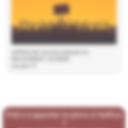
APPROCHE SOCIOLOGIQUE DU
MOUVEMENT OUVRIER
Lire plus
Prêt·e à apporter ta pierre à l'édifice
?