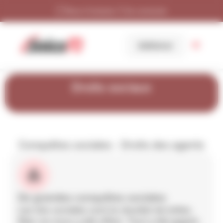
Panneau de gestion des cookies
Nous Contacter
Se connecter
Adhérer
Droits sociaux
Conquêtes sociales - Droits des agents
De grandes conquêtes sociales
Les lois sociales sont le résultat de luttes.
Rien ne nous a été offert. Tout a été gagné.