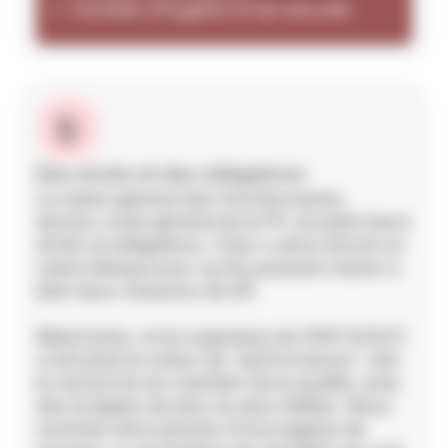
Comités d'hygiène et de sécurité
Des droits et des obligations
Le statut général des fonctionnaires,
devenu code général de la FP, encadre leurs
droits et obligations. Il leur a ainsi donné un
cadre éthique pour qu'ils puissent mener à
bien leurs missions de SP.
Néanmoins, la loi organique de 2001 (LOLF)
a introduit la notion de "performance", càd
la recherche du maintien de la qualité, avec
des budgets de plus en plus faibles. Nous
sommes ainsi passés d'une logique de