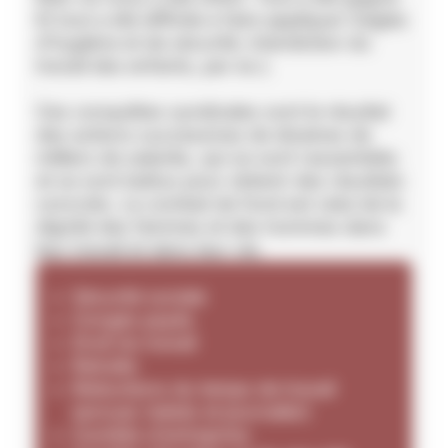
Et tout a été difficile à faire appliquer (règles
d’hygiène et de sécurité, interdiction du
travail des enfants, par ex.).
Ces conquêtes syndicales sont le résultat
des actions successives de dizaines de
milliers de salariés, qui se sont rassemblés
et se sont battus pour obtenir des résultats
concrets. Le combat de fond est celui de la
dignité des femmes et des hommes dans
leur travail et dans leur vie.
Sécurité sociale
Congés payés
Droit du travail
Retraite
Réductions du temps de travail
(annuel, hebdo et journalier)
Comités d'entreprise