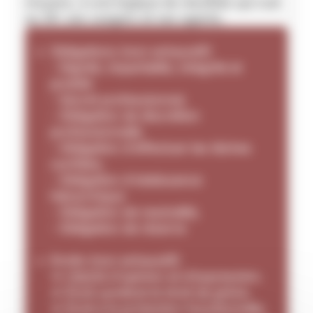
moyens, à une logique de résultats qui nuit
au SP, ses usagers et ses agents.
Obligations (non exhaustif)
- Dignité, impartialité, intégrité et
probité
- Secret professionnel,
- Obligation de discrétion
professionnelle
- Obligation d'effectuer les tâches
confiées,
- Obligation d'obéissance
hiérarchique
- Obligation de neutralité,
- Obligation de réserve
Droits (non exhaustif)
=> Liberté d'opinion et d’expression,
=> Droit syndical et droit de grève,
=> Droit à la protection fonctionnelle,