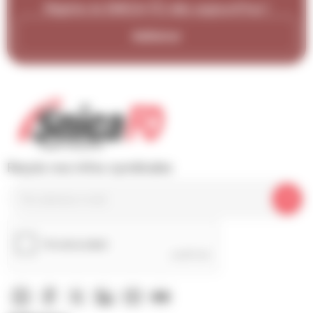
Rejoins le SNICA-FO dès aujourd’hui !
Adhérer
Reçois nos infos syndicales